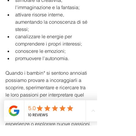
stimolare la creatività, 
l'immaginazione e la fantasia;
attivare risorse interne, 
aumentando la conoscenza di sé 
stessi;
canalizzare le energie per 
comprendere i propri interessi;
conoscere le emozioni;
promuovere l'autonomia.
Quando i bambin* si sentono annoiati 
possiamo provare a incoraggiarli a 
scoprire, sperimentare e ricercare tra 
le loro passioni per interpretare quel 
tempo “vuoto”.
Proponiamo la possibilità di attivare le 
risorse interne per cimentarsi in nuove 
esperienze o esplorare nuove passioni.
L'assenza di stimoli esterni incoraggia 