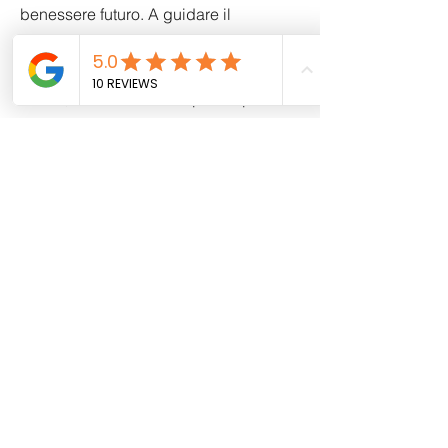
benessere futuro. A guidare il
confronto saranno professioniste del
settore e la pedagogista Alessia
Portas, che offriranno ai partecipanti
strumenti e riflessioni su educazione,
relazioni e sviluppo infantile.
Il seminario sarà moderato da Claudio
Vicentini, uno dei titolari di asilo nido
nonché Presidente Assonidi Cagliari,
che accompagnerà il pubblico
nell’ascolto e nell’interazione con le
relatrici.
La comunicazione dell’evento è curata
da Ilaria Cadoni, Social Media
Manager e titolare di nido che ne ha