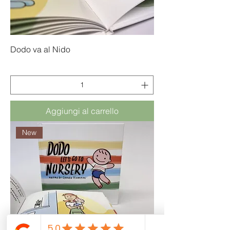
Dodo va al Nido
Prezzo
14,00 €
Aggiungi al carrello
New