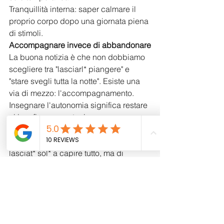
​Tranquillità interna: saper calmare il 
proprio corpo dopo una giornata piena 
di stimoli.
Accompagnare invece di abbandonare
​La buona notizia è che non dobbiamo 
scegliere tra "lasciarl* piangere" e 
"stare svegli tutta la notte". Esiste una 
via di mezzo: l'accompagnamento.
​Insegnare l'autonomia significa restare 
al loro fianco mentre imparano, 
offrendo sicurezza invece di solitudine. 
Il/La bambin* non ci chiede di essere 
lasciat* sol* a capire tutto, ma di 
essere guidat* finché non si sente 
abbastanza forte e capace per 
chiudere gli occhi da sol*.
​Un piccolo suggerimento per stasera:
Provate a guardare il/la vostr* bambin* 