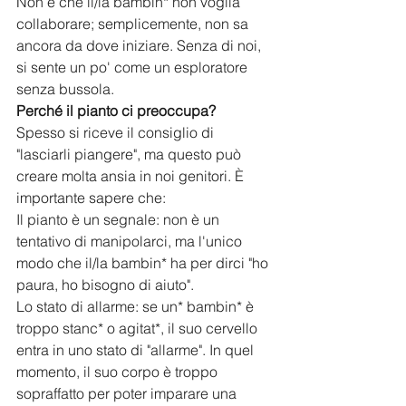
​Non è che il/la bambin* non voglia 
collaborare; semplicemente, non sa 
ancora da dove iniziare. Senza di noi, 
si sente un po' come un esploratore 
senza bussola.
​Perché il pianto ci preoccupa?
​Spesso si riceve il consiglio di 
"lasciarli piangere", ma questo può 
creare molta ansia in noi genitori. È 
importante sapere che:
​Il pianto è un segnale: non è un 
tentativo di manipolarci, ma l'unico 
modo che il/la bambin* ha per dirci "ho 
paura, ho bisogno di aiuto".
​Lo stato di allarme: se un* bambin* è 
troppo stanc* o agitat*, il suo cervello 
entra in uno stato di "allarme". In quel 
momento, il suo corpo è troppo 
sopraffatto per poter imparare una 