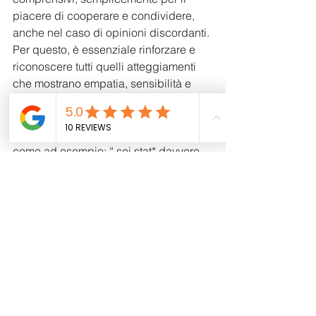
piacere di cooperare e condividere, 
anche nel caso di opinioni discordanti. 
Per questo, è essenziale rinforzare e 
riconoscere tutti quelli atteggiamenti 
che mostrano empatia, sensibilità e 
cordialità.
Non sottolineiamo solo il fatto che è 
stato brav*, rafforziamo l'intera azione, 
come ad esempio: “ sei stat* davvero 
gentile a prestare il tuo pupazzo”; “ sei 
stat* gentile a consolare il tuo amic* 
triste”. Attribuiamo merito a tutti quegli 
atteggiamenti amichevoli. Permettiamo 
ai bambin* di capire come affrontare le 
diverse situazioni, dando ascolta alla 
proprie emozioni, attraverso 
espressioni e manifestazioni di 
gentilezza, senza mai perdere di vista 