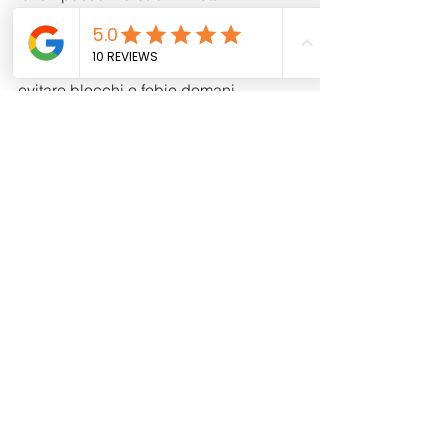
pannolino e rimanda di qualche 
settimana o a settembre.
​Rispettare i suoi tempi oggi significa 
evitare blocchi o fobie domani. 
L'estate è fatta per giocare, correre e 
rilassarsi: il vasino può benissimo 
aspettare il momento in cui tu* figli* vi 
guarderà e vi dirà, fiero: "Faccio da 
sol*!".
Mostra tutti
Post recenti