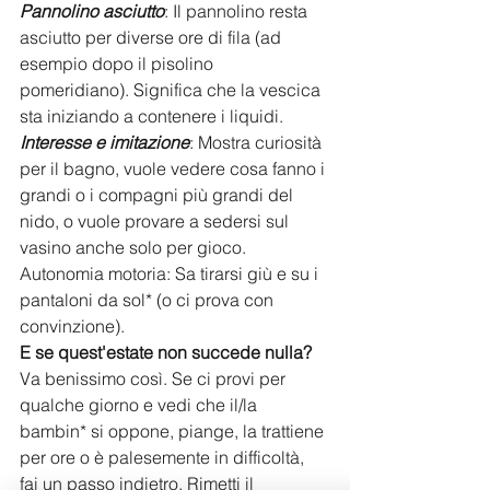
Pannolino asciutto
: Il pannolino resta 
asciutto per diverse ore di fila (ad 
esempio dopo il pisolino 
pomeridiano). Significa che la vescica 
sta iniziando a contenere i liquidi.
Interesse e imitazione
: Mostra curiosità 
per il bagno, vuole vedere cosa fanno i 
grandi o i compagni più grandi del 
nido, o vuole provare a sedersi sul 
vasino anche solo per gioco.
​Autonomia motoria: Sa tirarsi giù e su i 
pantaloni da sol* (o ci prova con 
convinzione).
E se quest'estate non succede nulla?
​Va benissimo così. Se ci provi per 
qualche giorno e vedi che il/la 
bambin* si oppone, piange, la trattiene 
per ore o è palesemente in difficoltà, 
fai un passo indietro. Rimetti il 