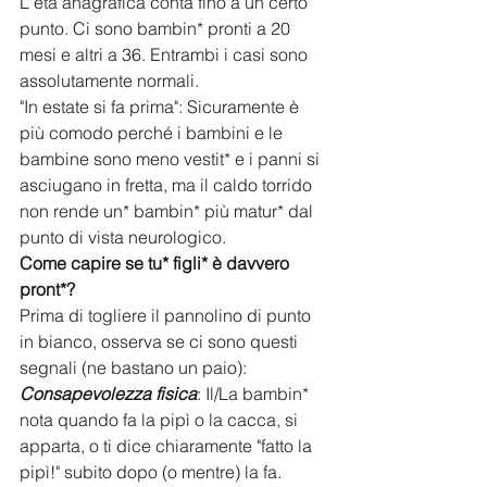
L'età anagrafica conta fino a un certo 
punto. Ci sono bambin* pronti a 20 
mesi e altri a 36. Entrambi i casi sono 
assolutamente normali.
​"In estate si fa prima": Sicuramente è 
più comodo perché i bambini e le 
bambine sono meno vestit* e i panni si 
asciugano in fretta, ma il caldo torrido 
non rende un* bambin* più matur* dal 
punto di vista neurologico.
​Come capire se tu* figli* è davvero 
pront*?
​Prima di togliere il pannolino di punto 
in bianco, osserva se ci sono questi 
segnali (ne bastano un paio):
​Consapevolezza fisica
: Il/La bambin* 
nota quando fa la pipì o la cacca, si 
apparta, o ti dice chiaramente "fatto la 
pipì!" subito dopo (o mentre) la fa.