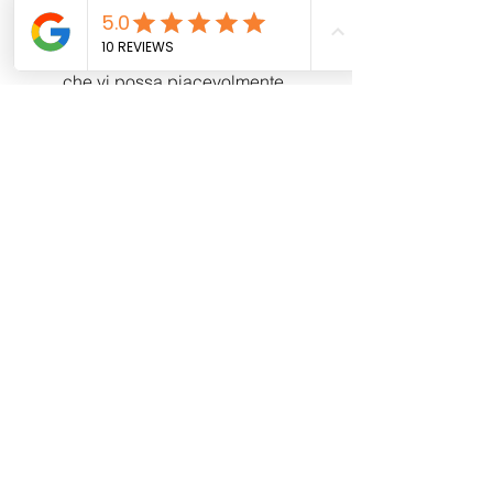
Speriamo tanto che questa iniziativa
sia per voi gradita e ci piacerebbe
che vi possa piacevolmente
coinvolgere.
Una volta alla settimana la struttura
dalle 16,00 alle 20,00 aprirà ai
bambini dai 3 ai 10 anni con una
formula completamente gratuita per
proporre diverse attività e giochi sui
seguenti temi
IL RICICLO E RIUTILIZZO DI
MATERIALI E OGGETTI
EDUCAZIONE STRADALE
EDUCAZIONE CIVICA